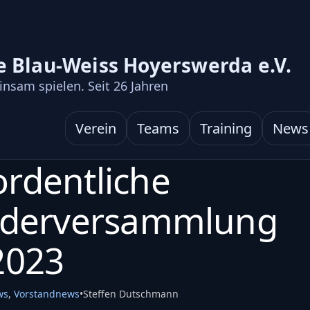
e Blau-Weiss Hoyerswerda e.V.
nsam spielen. Seit
26
Jahren
Verein
Teams
Training
News
rdentliche
iederversammlung
2023
ws
,
Vorstandnews
•
Steffen Dutschmann