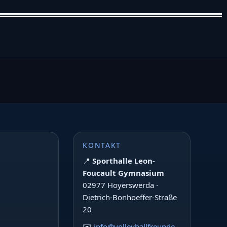
KONTAKT
📍
Sporthalle Leon-
Foucault Gymnasium
02977 Hoyerswerda ·
Dietrich-Bonhoeffer-Straße
20
✉️
info@volleyballfreunde-