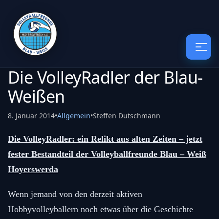
Die VolleyRadler der Blau-
Weißen
8. Januar 2014
•
Allgemein
•
Steffen Dutschmann
Die VolleyRadler: ein Relikt aus alten Zeiten – jetzt
fester Bestandteil der Volleyballfreunde Blau – Weiß
Hoyerswerda
Wenn jemand von den derzeit aktiven
Hobbyvolleyballern noch etwas über die Geschichte