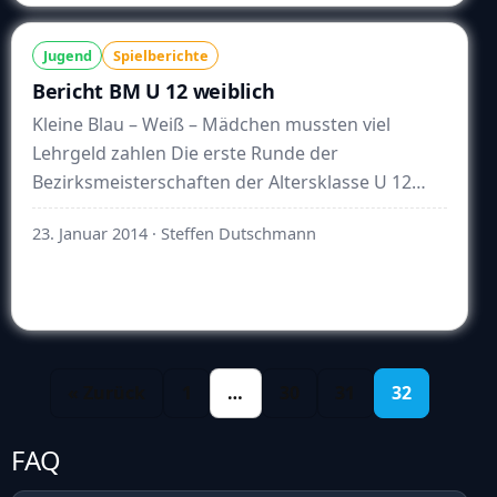
Jugend
Spielberichte
Bericht BM U 12 weiblich
Kleine Blau – Weiß – Mädchen mussten viel
Lehrgeld zahlen Die erste Runde der
Bezirksmeisterschaften der Altersklasse U 12
weiblich in Weißwasser war für die Mädchen der
23. Januar 2014
· Steffen Dutschmann
VF …
Weiterlesen
« Zurück
1
…
30
31
32
FAQ