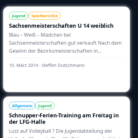
Jugend
Spielberichte
Sachsenmeisterschaften U 14 weiblich
Blau – Weiß – Mädchen bei
Sachsenmeisterschaften gut verkauft Nach dem
Gewinn der Bezirksmeisterschaften in
Ostsachsen durfte Übungsleiter Jens Bangel nun
10. März 2014
· Steffen Dutschmann
mit seinen U 14 – Mädchen zu …
Weiterlesen
Allgemein
Jugend
Schnupper-Ferien-Training am Freitag in
der LFG-Halle
Lust auf Volleyball ? Die Jugendabteilung der