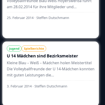
Volleyballfreunde Blau-Weiß Hoyerswerda führt
am 28.02.2014 für ihre Mitglieder und
Interessierte (10-14 Jahre), die nicht im Verein
25. Februar 2014
· Steffen Dutschmann
organisiert sind, einen Jugendtrainingstag …
Weiterlesen
Jugend
Spielberichte
U 14 Mädchen sind Bezirksmeister
Kleine Blau – Weiß – Mädchen holen Meistertitel
Die Volleyballfreunde der U 14-Mädchen konnten
mit guten Leistungen die
Bezirksmeistermeisterschaften in eigener Halle
3. Februar 2014
· Steffen Dutschmann
für sich entscheiden und rechtfertigten damit …
Weiterlesen