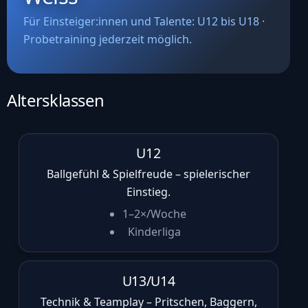
Für Einsteiger:innen und Talente: U12 bis U18 ·
Probetraining jederzeit möglich.
Altersklassen
U12
Ballgefühl & Spielfreude – spielerischer
Einstieg.
1–2×/Woche
Kinderliga
U13/U14
Technik & Teamplay – Pritschen, Baggern,