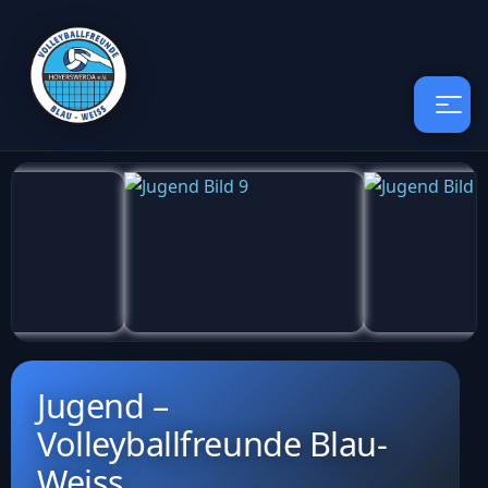
Jugend –
Volleyballfreunde Blau-
Weiss