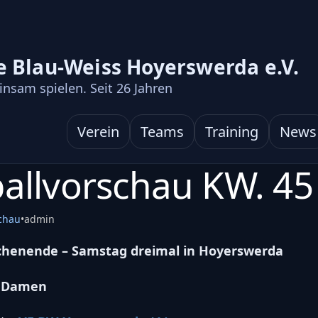
e Blau-Weiss Hoyerswerda e.V.
nsam spielen. Seit
26
Jahren
Verein
Teams
Training
News
ballvorschau KW. 45
chau
•
admin
chenende – Samstag dreimal in Hoyerswerda
t Damen