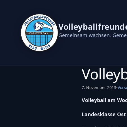
Volleyballfreund
Gemeinsam wachsen. Gemei
Volley
7. November 2013
•
Vors
Volleyball am Wo
Landesklasse Os