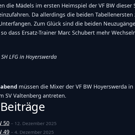
 die Mädels im ersten Heimspiel der VF BW dieser 
einzufahren. Da allerdings die beiden Tabellenersten 
 Unterfangen. Zum Glück sind die beiden Neuzugäng
, so dass Ersatz-Trainer Marc Schubert mehr Wechse
, SH LFG in Hoyerswerda
gabend
müssen die Mixer der VF BW Hoyerswerda in 
 SV Valtenberg antreten.
 Beiträge
W 50
– 12. Dezember 2025
W 49
– 4. Dezember 2025