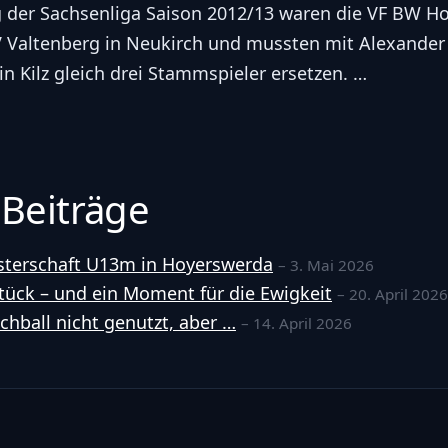
g der Sachsenliga Saison 2012/13 waren die VF BW H
V Valtenberg in Neukirch und mussten mit Alexander 
n Kilz gleich drei Stammspieler ersetzen. …
 Beiträge
terschaft U13m in Hoyerswerda
– 3. Mai 2026
tück – und ein Moment für die Ewigkeit
– 20. April 2026
hball nicht genutzt, aber …
– 14. April 2026