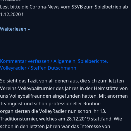
ab
Lest bitte die Corona-News vom SSVB zum Spielbetrieb ab
1.12.2020
1.12.2020 !
Weiterlesen »
Kommentar verfassen
/
Allgemein
,
Spielberichte
,
Eine
Volleyradler
/
Steffen Dutschmann
wiederum
rundum
So sieht das Fazit von all denen aus, die sich zum letzten
gelungene
Vereins-Volleyballturnier des Jahres in der Heimstätte von
Sache
uns Volleyballfreunden eingefunden hatten. Mit enormen
—
Teamgeist und schon professioneller Routine
das
organisierten die VolleyRadler nun schon ihr 13.
Radlerturnier
Traditionsturnier, welches am 28.12.2019 stattfand. Wie
!
schon in den letzten Jahren war das Interesse von