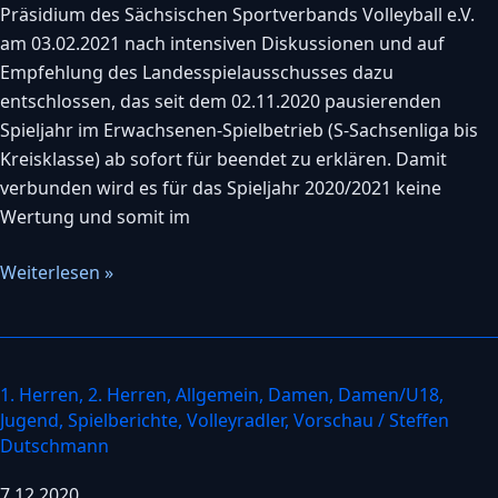
des
Präsidium des Sächsischen Sportverbands Volleyball e.V.
Erwachsenen-
am 03.02.2021 nach intensiven Diskussionen und auf
Spielbetriebs
Empfehlung des Landesspielausschusses dazu
entschlossen, das seit dem 02.11.2020 pausierenden
Spieljahr im Erwachsenen-Spielbetrieb (S-Sachsenliga bis
Kreisklasse) ab sofort für beendet zu erklären. Damit
verbunden wird es für das Spieljahr 2020/2021 keine
Wertung und somit im
Weiterlesen »
1. Herren
,
2. Herren
,
Allgemein
,
Damen
,
Damen/U18
,
Festlegungen
Jugend
,
Spielberichte
,
Volleyradler
,
Vorschau
/
Steffen
zum
Dutschmann
Spielbetrieb
(Corona)
7.12.2020