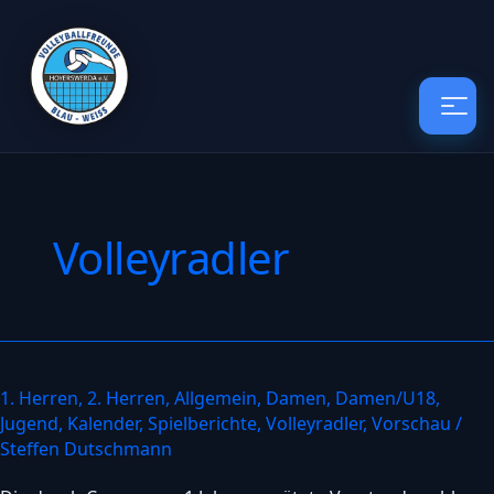
Volleyradler
1. Herren
,
2. Herren
,
Allgemein
,
Damen
,
Damen/U18
,
Ernüchterne
Jugend
,
Kalender
,
Spielberichte
,
Volleyradler
,
Vorschau
/
Vorstandswahl
Steffen Dutschmann