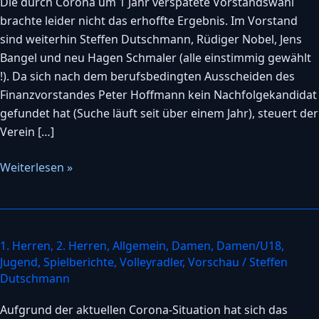
Die durch Corona um 1 Jahr verspätete Vorstandswahl
brachte leider nicht das erhoffte Ergebnis. Im Vorstand
sind weiterhin Steffen Dutschmann, Rüdiger Nobel, Jens
Bangel und neu Hagen Schmaler (alle einstimmig gewählt
!). Da sich nach dem berufsbedingten Ausscheiden des
Finanzvorstandes Peter Hoffmann kein Nachfolgekandidat
gefundet hat (Suche läuft seit über einem Jahr), steuert der
Verein […]
Weiterlesen »
1. Herren
,
2. Herren
,
Allgemein
,
Damen
,
Damen/U18
,
Der
Jugend
,
Spielberichte
,
Volleyradler
,
Vorschau
/
Steffen
SSVB
Dutschmann
beschließt
Beendigung
Aufgrund der aktuellen Corona-Situation hat sich das