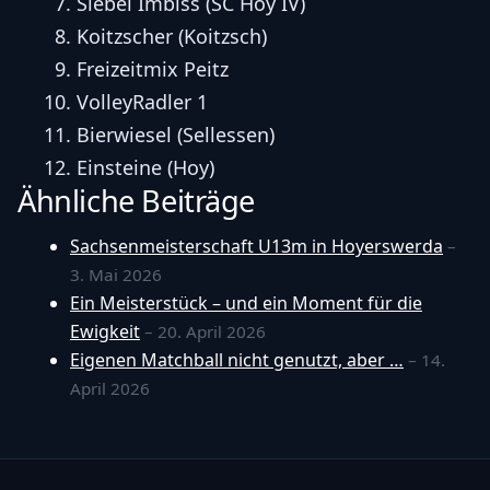
Siebel Imbiss (SC Hoy IV)
Koitzscher (Koitzsch)
Freizeitmix Peitz
VolleyRadler 1
Bierwiesel (Sellessen)
Einsteine (Hoy)
Ähnliche Beiträge
Sachsenmeisterschaft U13m in Hoyerswerda
–
3. Mai 2026
Ein Meisterstück – und ein Moment für die
Ewigkeit
– 20. April 2026
Eigenen Matchball nicht genutzt, aber …
– 14.
April 2026