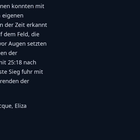
nnen konnten mit
m eigenen
 der Zeit erkannt
f dem Feld, die
vor Augen setzten
men der
mit 25:18 nach
te Sieg fuhr mit
hrenden der
cque, Eliza