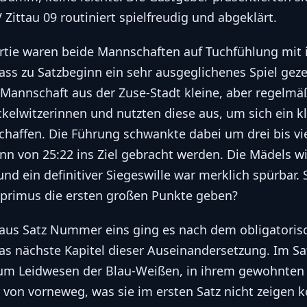
Zittau 09 routiniert spielfreudig und abgeklärt.
rtie waren beide Mannschaften auf Tuchfühlung mit 
ss zu Satzbeginn ein sehr ausgeglichenes Spiel gez
 Mannschaft aus der Zuse-Stadt kleine, aber regelmä
elwitzerinnen und nutzten diese aus, um sich ein k
chaffen. Die Führung schwankte dabei um drei bis vi
n von 25:22 ins Ziel gebracht werden. Die Mädels w
 und ein definitiver Siegeswille war merklich spürbar. 
primus die ersten großen Punkte geben?
us Satz Nummer eins ging es nach dem obligatoris
as nächste Kapitel dieser Auseinandersetzung. Im S
um Leidwesen der Blau-Weißen, in ihrem gewohnten M
r von vorneweg, was sie im ersten Satz nicht zeigen