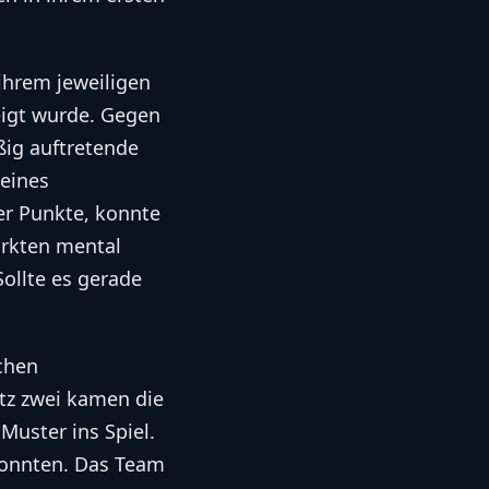
ihrem jeweiligen
eigt wurde. Gegen
ßig auftretende
leines
er Punkte, konnte
irkten mental
Sollte es gerade
chen
atz zwei kamen die
uster ins Spiel.
 konnten. Das Team