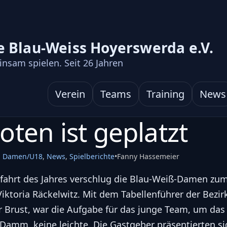
e Blau-Weiss Hoyerswerda e.V.
nsam spielen. Seit
26
Jahren
Verein
Teams
Training
News
oten ist geplatzt
,
Damen/U18
,
News
,
Spielberichte
•
Fanny Hassemeier
fahrt des Jahres verschlug die Blau-Weiß-Damen zum
Viktoria Räckelwitz. Mit dem Tabellenführer der Bezir
 Brust, war die Aufgabe für das junge Team, um das
Damm, keine leichte. Die Gastgeber präsentierten si