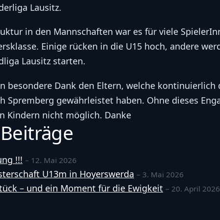
erliga Lausitz.
ruktur in den Mannschaften war es für viele SpielerIn
ltersklasse. Einige rücken in die U15 hoch, andere w
liga Lausitz starten.
in besondere Dank den Eltern, welche kontinuierlich
nach Spremberg gewährleistet haben. Ohne dieses En
en Kindern nicht möglich. Danke
 Beiträge
ng !!!
– 12. Mai 2026
terschaft U13m in Hoyerswerda
– 3. Mai 2026
tück – und ein Moment für die Ewigkeit
– 20. April 2026