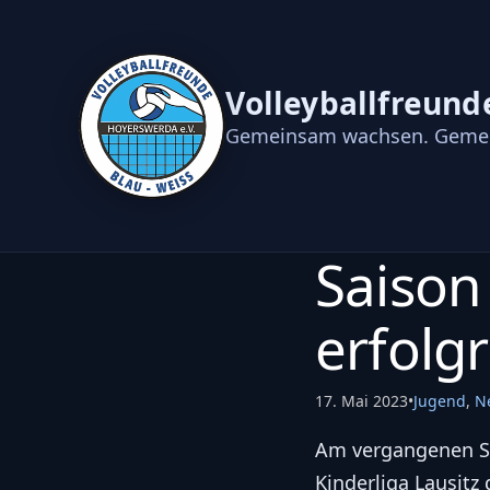
Volleyballfreund
Gemeinsam wachsen. Gemei
Saison 
erfolg
17. Mai 2023
•
Jugend
,
N
Am vergangenen Son
Kinderliga Lausitz