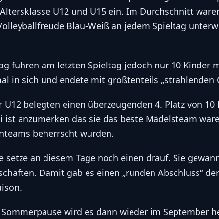
 Altersklasse U12 und U15 ein. Im Durchschnitt waren
Volleyballfreude Blau-Weiß an jedem Spieltag unterw
.
g fuhren am letzten Spieltag jedoch nur 10 Kinder m
al in sich und endete mit größtenteils „strahlenden 
er U12 belegten einen überzeugenden 4. Platz von 10
 ist anzumerken das sie das beste Mädelsteam waren
enteams beherrscht wurden.
e setze an diesem Tage noch einen drauf. Sie gewann
chaften. Damit gab es einen „runden Abschluss“ de
aison.
 Sommerpause wird es dann wieder im September he