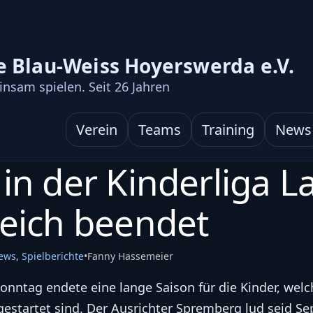
e Blau-Weiss Hoyerswerda e.V.
nsam spielen. Seit
26
Jahren
Verein
Teams
Training
News
in der Kinderliga L
reich beendet
ews
,
Spielberichte
•
Fanny Hassemeier
ntag endete eine lange Saison für die Kinder, welc
 gestartet sind. Der Ausrichter Spremberg lud seid 